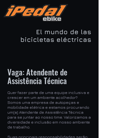
El mundo de las
bicicletas eléctricas
Vaga: Atendente de
Assistência Técnica
Quer fazer parte de uma equipe inclusiva e
crescer em um ambiente acolhedor?
Somos uma empresa de autopeças e
mobilidade elétrica e estamos procurando
um(a) Atendente de Assistência Técnica
para se juntar ao nosso time. Valorizamos a
diversidade e inclusão em nosso ambiente
de trabalho.
Suas principais responsabilidades serão: