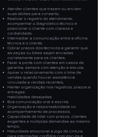
Atender clientes que trazem ou enviam
suas ebikes para conserto;
Realizar o registro do atendimento,
acompanhar o diagnóstico técnico e
posicionar o cliente com clareza e
cordialidade;
Intermediar a comunicação entre a oficina
técnica e o cliente;
Cobrar prazos dos técnicos e garantir que
as peças ou bikes sejam enviadas
corretamente para os clientes;
Fazer a ponte com clientes em casos de
garantia, sempre com atenção e escuta;
Apoiar o relacionamento com o time de
vendas quando houver assistência
vinculada a vendas recentes;
Manter organização nos registros, prazos e
entregas.
Habilidades desejadas:
Boa comunicação oral e escrita;
Organização e responsabilidade no
acompanhamento de processos;
Capacidade de lidar com prazos, clientes
exigentes e múltiplas demandas ao mesmo
tempo;
Maturidade emocional e jogo de cintura
para intermediar conflitos com escuta e