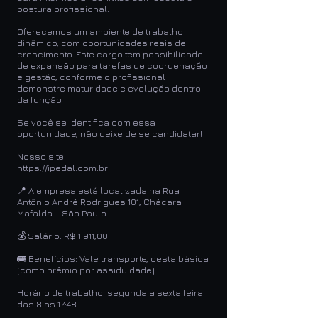
postura profissional.
Oferecemos um ambiente de trabalho
dinâmico, com oportunidades reais de
crescimento. Este cargo tem possibilidade
de expansão para tarefas de coordenação
e gestão, conforme o profissional
demonstre maturidade e evolução dentro
da função.
Se você se identifica com essa
oportunidade, não deixe de se candidatar!
Nosso site:
https://ipedal.com.br
📍 A empresa está localizada na Rua
Antônio André Rodrigues 101, Chácara
Mafalda – São Paulo.
💰 Salário: R$ 1.911,00
🚌 Benefícios: Vale transporte, cesta básica
(como prêmio por assiduidade)
Horário de trabalho: segunda a sexta feira
das 8 as 17:48.