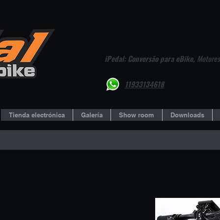
iPedal: Conversão para eBike,
Motores,
11933134618
Tienda electrónica
Galería
Show room
Downloads