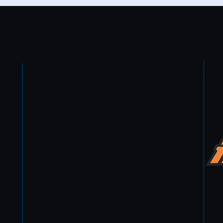
ficina:
Horas de oficina:
iernes,
De lunes a viernes,
a 17:00
de 8:00 a 17:00
Lunes a viernes, de 8:00 a 17:00
Visite nossa loja virtual
Institucional