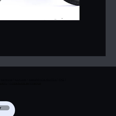
|
garantia
|
podcast
|
assistência técnica
|
FAQ
|
ceiro
|
cuidados & segurança
r