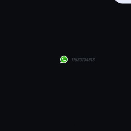
Horas de o
De lunes a v
de 8:00 
11933134618
Habla a
Rua Antônio
André
Rodrigues, 101
Granja Mafalda