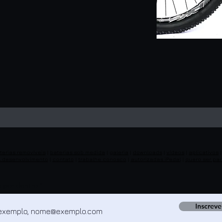
terias removíveis
|
baterias sob medida
|
galeria
|
downloads
|
vídeos
|
aplicativos
& desenvolvimento
|
contato
|
trabalhe conosco
|
autorizadas iPedal
|
quero ser par
e por dentro
Inscreve