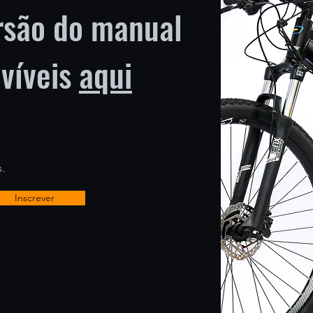
rsão do manual
ovíveis
aqui
.
Inscrever