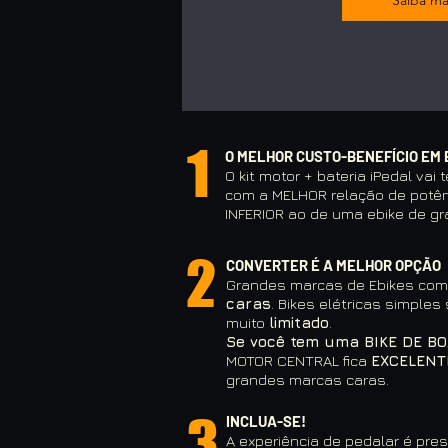
Saiba ma
e 36V

- Acompanha carregador bivolt 2
 Atenção: Compativel com a maior
hardtails ( rigida ) e full suspensi
escala das bateria nas imagens d
Movimento central BSA de rosca 
1
O MELHOR CUSTO-BENEFÍCIO EM 
sistemas de movimento central, co
O kit motor + bateria iPedal va
com a MELHOR relação de potên
INFERIOR ao de uma ebike de g
2
CONVERTER É A MELHOR OPÇÃO
Grandes marcas de Ebikes co
caras
. Bikes elétricas simple
muito
limitado
.
Se você tem uma BIKE DE B
MOTOR CENTRAL fica
EXCELEN
grandes marcas caras.
3
INCLUA-SE!
A experiência de pedalar é pre