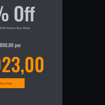
% Off
50W Bateria Rem iPedal 
g BBS01 250W nominal ( max 
7000,00 por
23,00
ctores e sensor de velocidade 
 removivel com capacidade de 
iba mais
ivolt 2A 

a maioria das bicicletas 
nho M/17 ou maiores ( ver 
ria nas imagens do produto ). 