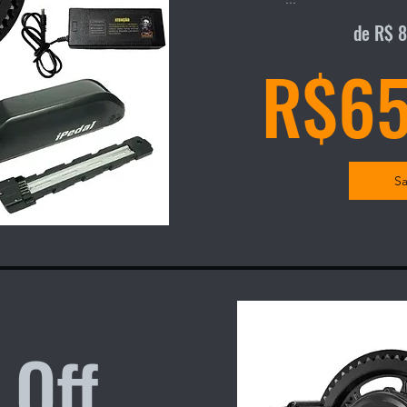
Kit motor central Bafan
de R$ 
600W )

R$65
- Torque 80NM

- Acompanha cabos, cone
para fazer a instalação

- Bateria de litio iPedal
Sa
540 Wh e 36V

- Acompanha carregador 
Atenção: Compativel com 
hardtails ( rigida ) tama
medidas e escala da bate
Off
Movimento central BSA d
sistemas de movimento cen