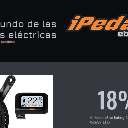
undo de las
as eléctricas
 posibles
18
Kit Motor eBike Bafang 3
540Wh 15Ah
