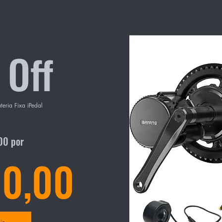
Movimento central BSA d
sistemas de movimento cen
Off
ria Fixa iPedal 
00 por
250W nominal ( max 
0,00
 sensor de velocidade 
om capacidade de 475Wh 