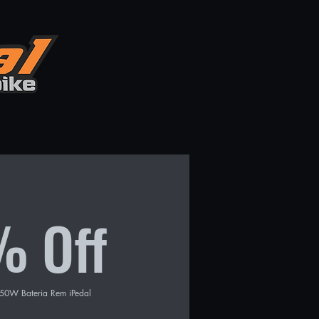
% Off
50W Bateria Rem iPedal 