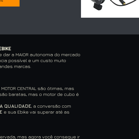
is
A

ia das bicicletas 
on ( ver medidas e 
o produto ). 
até 73mm. Para outros 
EBIKE
nsulte-nos.
i te dar a MAIOR autonomia do mercado
cia possível e um custo muito
randes marcas.
m MOTOR CENTRAL são ótimas, mas
s são baratas, mas o motor de cubo é
OA QUALIDADE
, a conversão com
TE
e sua Ebike vai superar até as
servada, mas agora você consegue ir