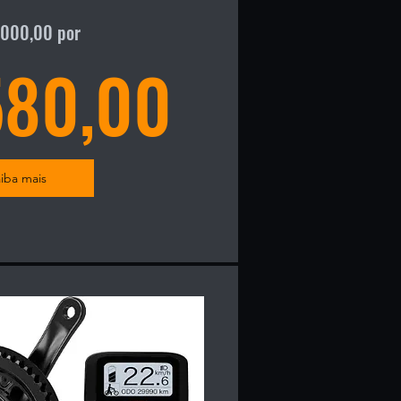
g BBS02 350W nominal ( max 
8000,00 por
80,00
ctores e sensor de velocidade 
 Removível com capacidade de 
iba mais
bivolt 2A

a maioria das bicicletas 
nho M/17 ou maiores ( ver 
ria nas imagens do produto ). 
e rosca até 73mm. Para outros 
tral, consulte-nos.