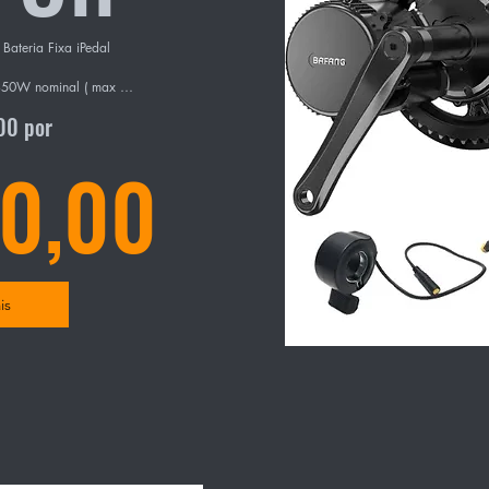
ateria Fixa iPedal 
350W nominal ( max 
00 por
0,00
 sensor de velocidade 
el com capacidade de 
is
A

a das bicicletas 
on ( ver medidas e 
o produto ). 
até 73mm. Para outros 