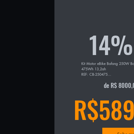
14% 
Kit Motor eBike Bafang 250W Bate
475Wh 13,2ah

REF: CB-250475

MARCA: IPEDAL

de R$ 8000,
Kit motor central Bafang BBS01 
R$589
500W )

- Torque 80NM

- Acompanha cabos, conectores e
para fazer a instalação

- Bateria de litio iPedal Fixa c