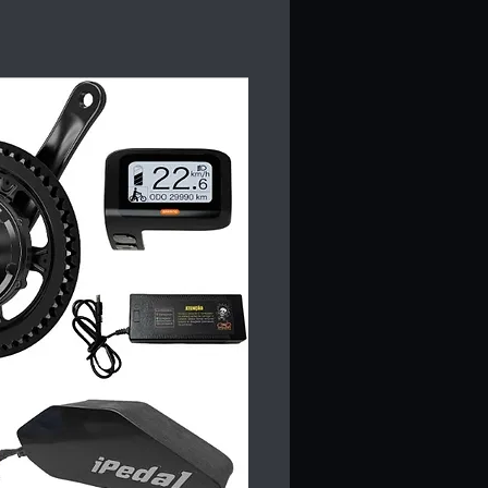
e rosca até 73mm. Para outros 
tral, consulte-nos.