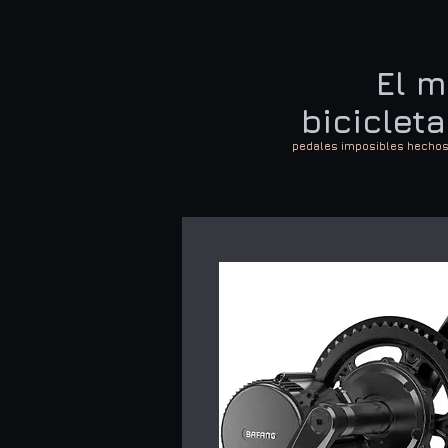
El m
biciclet
pedales imposibles hechos