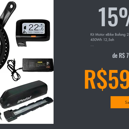
15
nsulte-nos.
Kit Motor eBike Bafang 2
450Wh 12,5ah

Kit motor central Bafan
de R$ 
500W )

R$59
- Torque 80NM

- Acompanha cabos, cone
para fazer a instalação

- Bateria de litio iPedal
450Wh e 36V

Sa
- Acompanha carregador b
Atenção: Compativel com 
hardtails ( rigida ) tama
medidas e escala da bate