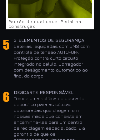
Padrão de qualidade iPedal na
construção.
5
3 ELEMENTOS DE SEGURANÇA
:
Baterias equipadas com BMS com
controle de tensão AUTO-OFF.
Proteção contra curto circuito
integrado na célula. Carregador
com desligamento automático ao
final da carga.
6
DESCARTE RESPONSÁVEL
:
Temos uma política de descarte
específico para as células
deterioradas que chegam em
nossas mãos que consiste em
encaminha-las para um centro
de reciclagem especializado. É a
garantia de que os
componentes químicos das