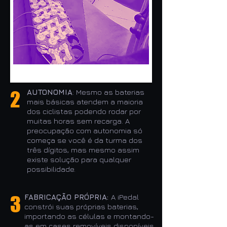
2
AUTONOMIA
: Mesmo as baterias
mais básicas atendem a maioria
dos ciclistas podendo rodar por
muitas horas sem recarga. A
preocupação com autonomia só
começa se você é da turma dos
três dígitos, mas mesmo assim
existe solução para qualquer
possibilidade.
3
FABRICAÇÃO PRÓPRIA:
A iPedal
constrói suas próprias baterias,
importando as células e montando-
as em cases removíveis disponíveis