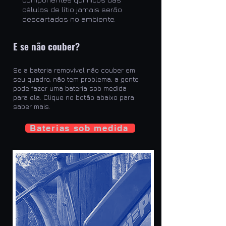
células de lítio jamais serão
descartados no ambiente.
E se não couber?
Se a bateria removível não couber em
seu quadro, não tem problema, a gente
pode fazer uma bateria
sob medida
para ela. Clique no botão abaixo para
saber mais.
Baterias sob medida