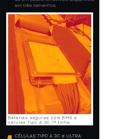
em três tamanhos.
Baterias seguras com BMS e
células Tipo A 3C 1ª linha
CÉLULAS TIPO A 3C e ULTRA
: