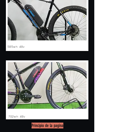
585wh 48v
702wh 48v
Principio de la pagina