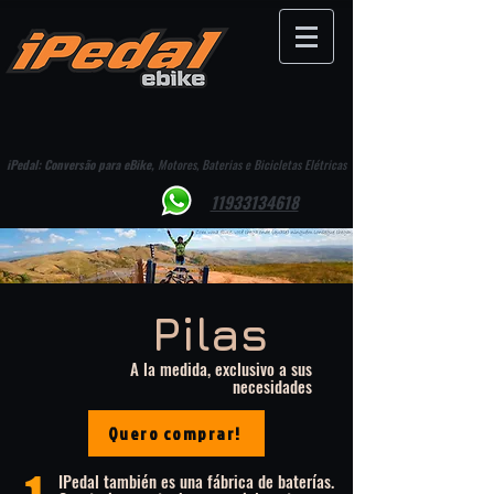
iPedal: Conversão para eBike,
Motores, Baterias e Bicicletas Elétricas
11933134618
Pilas
A la medida, exclusivo a sus
necesidades
Quero comprar!
IPedal también es una fábrica de baterías.