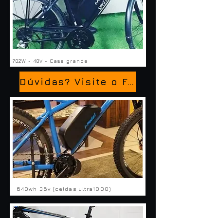
702W - 48V - Case grande
Dúvidas? Visite o FAQ
640wh 36v (celdas ultra1000)